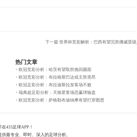
下一篇:
世界杯竞彩解析：巴西有望完胜挪威晋级
热门文章
欧冠竞彩分析：哈茨有望取胜挽回颜面
欧冠竞彩分析：布拉格斯巴达或主胜里昂
欧冠足彩分析：布拉迪斯拉发客场不败
瑞典超足彩分析：天狼星客场恐赢球输盘
欧冠竞彩分析：萨格勒布迪纳摩有望打穿图恩
433足球APP！
提供最专业、即时、深入的足球分析。