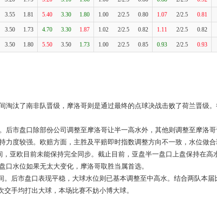
3.55
1.81
5.40
3.30
1.80
1.00
2/2.5
0.80
1.07
2/2.5
0.81
3.50
1.73
4.70
3.30
1.87
1.02
2/2.5
0.82
1.11
2/2.5
0.82
3.50
1.80
5.50
3.50
1.73
1.00
2/2.5
0.85
0.93
2/2.5
0.93
间淘汰了南非队晋级，摩洛哥则是通过最终的点球决战击败了荷兰晋级。
后市盘口除部份公司调整至摩洛哥让半一高水外，其他则调整至摩洛哥
持力度较强。欧赔方面，主胜及平赔即时指数调整方向不一致，水位做合
1之间，亚欧目前未能保持完全同步。截止目前，亚盘半一盘口上盘保持在高
盘口水位如果无太大变化，摩洛哥取胜当属首选。
间。后市盘口表现平稳，大球水位则已基本调整至中高水。结合两队本届
两次交手均打出大球，本场比赛不妨小博大球。