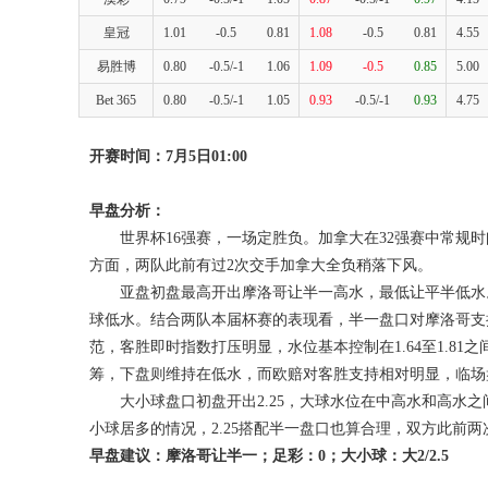
皇冠
1.01
-0.5
0.81
1.08
-0.5
0.81
4.55
易胜博
0.80
-0.5/-1
1.06
1.09
-0.5
0.85
5.00
Bet 365
0.80
-0.5/-1
1.05
0.93
-0.5/-1
0.93
4.75
开赛时间：7月5日01:00
早盘分析：
世界杯16强赛，一场定胜负。加拿大在32强赛中常规时
方面，两队此前有过2次交手加拿大全负稍落下风。
亚盘初盘最高开出摩洛哥让半一高水，最低让平半低水。
球低水。结合两队本届杯赛的表现看，半一盘口对摩洛哥支
范，客胜即时指数打压明显，水位基本控制在1.64至1.8
筹，下盘则维持在低水，而欧赔对客胜支持相对明显，临场
大小球盘口初盘开出2.25，大球水位在中高水和高水之
小球居多的情况，2.25搭配半一盘口也算合理，双方此前
早盘建议：摩洛哥让半一；足彩：0；大小球：大2/2.5