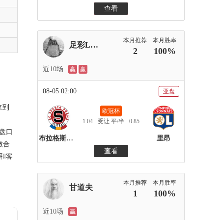
查看
本月推荐
本月胜率
足彩LuckyE
2
100%
近10场
赢
赢
08-05 02:00
亚盘
拿到
欧冠杯
1.04
受让 平/半
0.85
盘口
布拉格斯巴达
里昂
做合
查看
和客
本月推荐
本月胜率
甘道夫
1
100%
近10场
赢