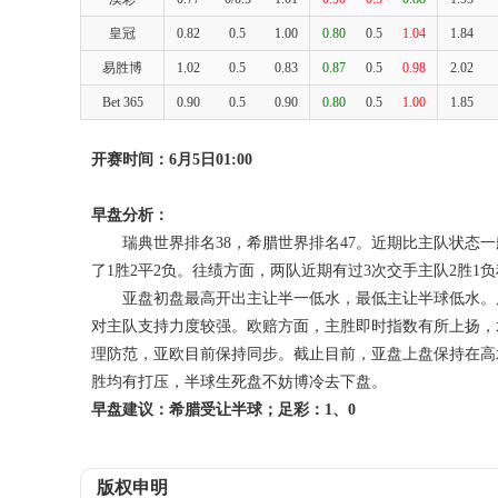
皇冠
0.82
0.5
1.00
0.80
0.5
1.04
1.84
易胜博
1.02
0.5
0.83
0.87
0.5
0.98
2.02
Bet 365
0.90
0.5
0.90
0.80
0.5
1.00
1.85
开赛时间：6月5日01:00
早盘分析：
瑞典世界排名38，希腊世界排名47。近期比主队状态一般
了1胜2平2负。往绩方面，两队近期有过3次交手主队2胜1
亚盘初盘最高开出主让半一低水，最低主让半球低水。后
对主队支持力度较强。欧赔方面，主胜即时指数有所上扬，水位
理防范，亚欧目前保持同步。截止目前，亚盘上盘保持在高
胜均有打压，半球生死盘不妨博冷去下盘。
早盘建议：希腊受让半球；足彩：1、0
版权申明