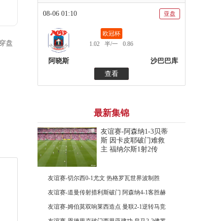
08-06 01:10
亚盘
欧冠杯
穿盘
1.02
半/一
0.86
阿晓斯
沙巴巴库
查看
最新集锦
友谊赛-阿森纳1-3贝蒂
斯 因卡皮耶破门难救
主 福纳尔斯1射2传
友谊赛-切尔西0-1尤文 热格罗瓦世界波制胜
友谊赛-道曼传射措利斯破门 阿森纳4-1客胜赫
罗纳
友谊赛-姆伯莫双响莱西造点 曼联2-1逆转马竞