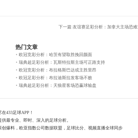
下一篇:
友谊赛足彩分析：加拿大主场恐难
热门文章
欧冠竞彩分析：哈茨有望取胜挽回颜面
瑞典超足彩分析：瓦斯特拉斯主场可正路支持
欧冠竞彩分析：布拉格斯巴达或主胜里昂
欧冠足彩分析：布拉迪斯拉发客场不败
瑞典超足彩分析：天狼星客场恐赢球输盘
433足球APP！
提供最专业、即时、深入的足球分析。
原创爆料，欧亚指数公司数据联盟，足球比分、视频直播全球同步