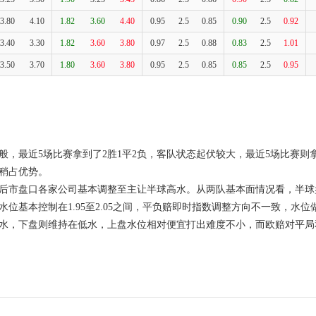
3.80
4.10
1.82
3.60
4.40
0.95
2.5
0.85
0.90
2.5
0.92
3.40
3.30
1.82
3.60
3.80
0.97
2.5
0.88
0.83
2.5
1.01
3.50
3.70
1.80
3.60
3.80
0.95
2.5
0.85
0.85
2.5
0.95
，最近5场比赛拿到了2胜1平2负，客队状态起伏较大，最近5场比赛则
负稍占优势。
市盘口各家公司基本调整至主让半球高水。从两队基本面情况看，半球
基本控制在1.95至2.05之间，平负赔即时指数调整方向不一致，水位
水，下盘则维持在低水，上盘水位相对便宜打出难度不小，而欧赔对平局