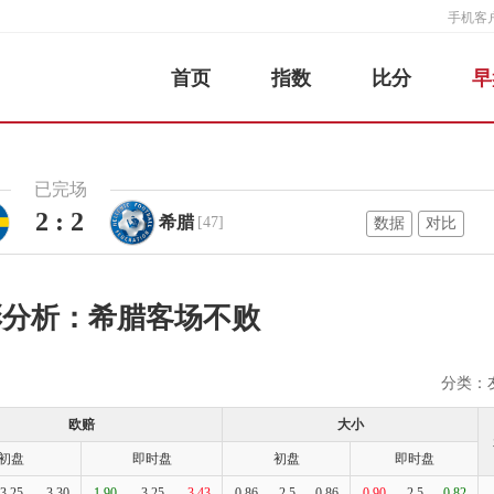
手机客
首页
指数
比分
早
已完场
2 : 2
希腊
[47]
数据
对比
彩分析：希腊客场不败
分类：
欧赔
大小
初盘
即时盘
初盘
即时盘
3.25
3.30
1.90
3.25
3.43
0.86
2.5
0.86
0.90
2.5
0.82