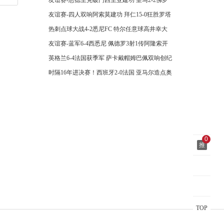
友谊赛-恩德里克破门西里亚建功 皇马2-2佛罗
伦萨
友谊赛-四人双响阿索莫建功 拜仁15-0狂胜罗塔
埃根
热刺点球大战4-2悉尼FC 特尔任意球高井幸大
失误送礼梁民革失良机
友谊赛-蓝军6-4西悉尼 佩德罗3射1传阿隆索开
门红
英格兰6-4法国获季军 萨卡戴帽姆巴佩双响创纪
录奥利塞2助+失良机
时隔16年进决赛！西班牙2-0法国 亚马尔造点奥
亚萨瓦尔、波罗破门
0
推
TOP