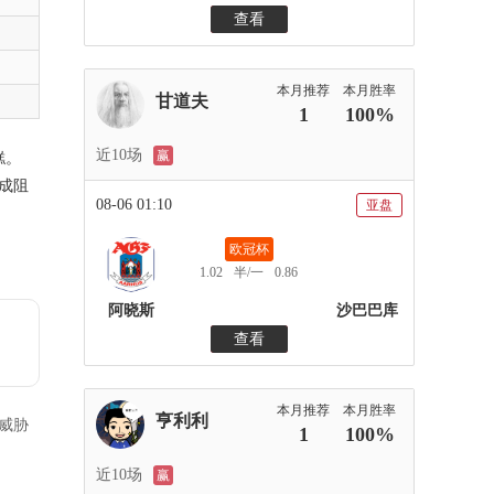
查看
本月推荐
本月胜率
甘道夫
1
100%
近10场
赢
糕。
成阻
08-06 01:10
亚盘
欧冠杯
1.02
半/一
0.86
阿晓斯
沙巴巴库
查看
本月推荐
本月胜率
亨利利
威胁
1
100%
近10场
赢