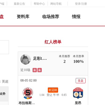
户端
最新公告
帮助中心
网站导航
登录/注册
盘
资料库
临场推荐
情报
红人榜单
本月推荐
本月胜率
足彩LuckyE
2
100%
近10场
赢
赢
08-05 02:00
亚盘
：英超
欧冠杯
走势
1.04
受让 平/半
0.85
布拉格斯巴达
里昂