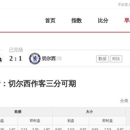
手机客
首页
指数
比分
早
已完场
2 : 1
切尔西
[3]
数据
对比
析：切尔西作客三分可期
分类
欧赔
大小
初盘
即时盘
初盘
即时盘
.50
1.97
3.13
3.50
1.97
0.93
2.5/3
0.87
0.93
2.5/3
0.87