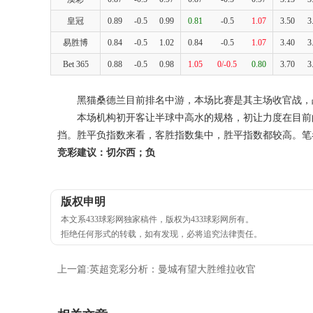
皇冠
0.89
-0.5
0.99
0.81
-0.5
1.07
3.50
3
易胜博
0.84
-0.5
1.02
0.84
-0.5
1.07
3.40
3
Bet 365
0.88
-0.5
0.98
1.05
0/-0.5
0.80
3.70
3
黑猫桑德兰目前排名中游，本场比赛是其主场收官战，战
本场机构初开客让半球中高水的规格，初让力度在目前的
挡。胜平负指数来看，客胜指数集中，胜平指数都较高。笔
竞彩建议：切尔西；负
版权申明
本文系433球彩网独家稿件，版权为433球彩网所有。
拒绝任何形式的转载，如有发现，必将追究法律责任。
上一篇:
英超竞彩分析：曼城有望大胜维拉收官