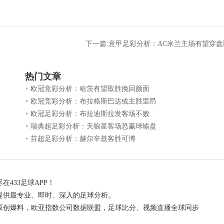
下一篇:
意甲足彩分析：AC米兰主场有望穿盘
热门文章
欧冠竞彩分析：哈茨有望取胜挽回颜面
欧冠竞彩分析：布拉格斯巴达或主胜里昂
欧冠足彩分析：布拉迪斯拉发客场不败
瑞典超足彩分析：天狼星客场恐赢球输盘
芬超足彩分析：赫尔辛基客胜可博
433足球APP！
提供最专业、即时、深入的足球分析。
原创爆料，欧亚指数公司数据联盟，足球比分、视频直播全球同步