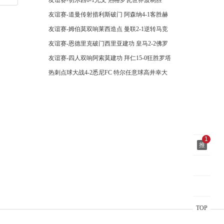
福纳尔斯1射2传
友谊赛-切尔西0-1尤文 热格罗瓦世界波制胜
友谊赛-道曼传射措利斯破门 阿森纳4-1客胜赫
罗纳
友谊赛-姆伯莫双响莱西造点 曼联2-1逆转马竞
友谊赛-恩德里克破门西里亚建功 皇马2-2佛罗
伦萨
友谊赛-四人双响阿索莫建功 拜仁15-0狂胜罗塔
埃根
热刺点球大战4-2悉尼FC 特尔任意球高井幸大
失误送礼梁民革失良机
1
推
TOP