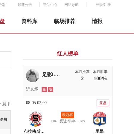
户端
最新公告
帮助中心
网站导航
登录/注册
盘
资料库
临场推荐
情报
红人榜单
本月推荐
本月胜率
足彩LuckyE
2
100%
近10场
赢
赢
08-05 02:00
亚盘
：意甲
欧冠杯
走势
1.04
受让 平/半
0.85
布拉格斯巴达
里昂