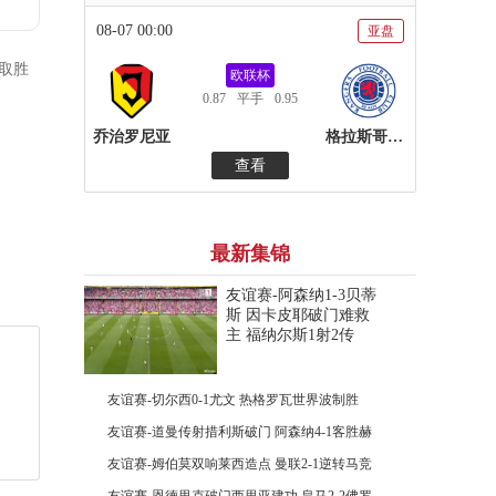
08-07 00:00
亚盘
取胜
欧联杯
0.87
平手
0.95
乔治罗尼亚
格拉斯哥流浪
查看
最新集锦
友谊赛-阿森纳1-3贝蒂
斯 因卡皮耶破门难救
主 福纳尔斯1射2传
友谊赛-切尔西0-1尤文 热格罗瓦世界波制胜
友谊赛-道曼传射措利斯破门 阿森纳4-1客胜赫
罗纳
友谊赛-姆伯莫双响莱西造点 曼联2-1逆转马竞