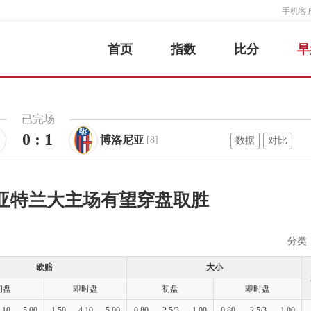
手机客
首页
指数
比分
早
已完场
0 : 1
博洛尼亚
[8]
数据
对比
亚特兰大主场有望穿盘取胜
分类
欧赔
大小
初盘
即时盘
初盘
即时盘
.10
5.00
1.50
4.10
5.00
0.80
2.5/3
1.00
0.80
2.5/3
1.00