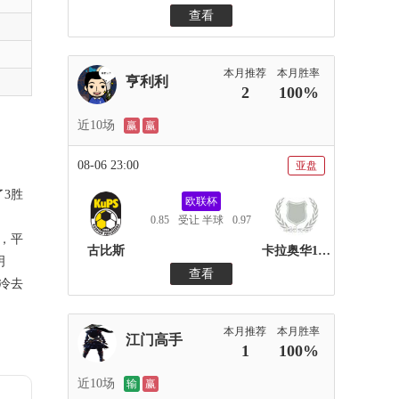
查看
本月推荐
本月胜率
亨利利
2
100%
近10场
赢
赢
08-06 23:00
亚盘
3胜
欧联杯
0.85
受让 半球
0.97
，平
古比斯
卡拉奥华1948
明
查看
冷去
本月推荐
本月胜率
江门高手
1
100%
近10场
输
赢